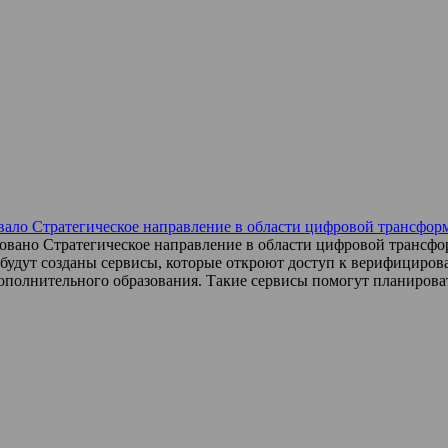
вало Стратегическое направление в области цифровой трансфор
вано Стратегическое направление в области цифровой трансфо
будут созданы сервисы, которые откроют доступ к верифициро
ополнительного образования. Такие сервисы помогут планироват