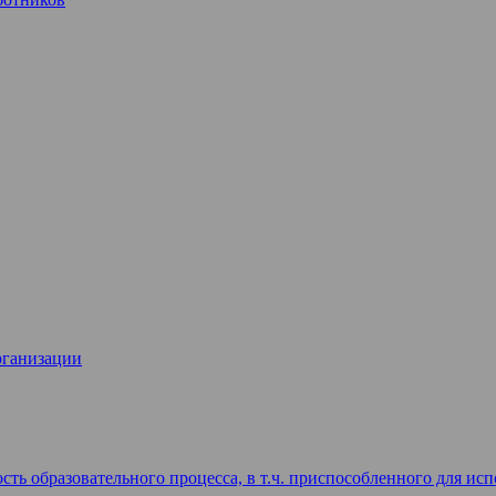
рганизации
ть образовательного процесса, в т.ч. приспособленного для и