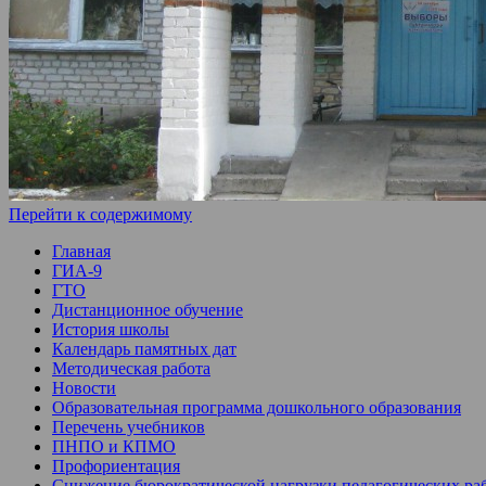
Перейти к содержимому
Главная
ГИА-9
ГТО
Дистанционное обучение
История школы
Календарь памятных дат
Методическая работа
Новости
Образовательная программа дошкольного образования
Перечень учебников
ПНПО и КПМО
Профориентация
Снижение бюрократической нагрузки педагогических ра