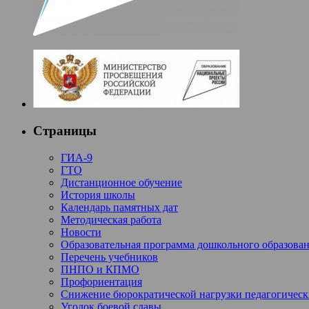
Страницы
ГИА-9
ГТО
Дистанционное обучение
История школы
Календарь памятных дат
Методическая работа
Новости
Образовательная программа дошкольного образова
Перечень учебников
ПНПО и КПМО
Профориентация
Снижение бюрократической нагрузки педагогическ
Уголок боевой славы