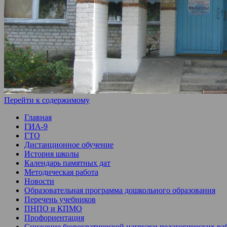
Перейти к содержимому
Главная
ГИА-9
ГТО
Дистанционное обучение
История школы
Календарь памятных дат
Методическая работа
Новости
Образовательная программа дошкольного образования
Перечень учебников
ПНПО и КПМО
Профориентация
Снижение бюрократической нагрузки педагогических ра