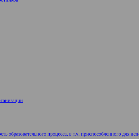
рганизации
ть образовательного процесса, в т.ч. приспособленного для и