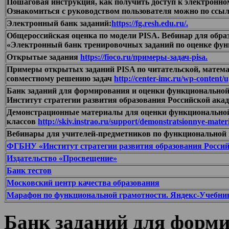
Пошаговая инструкция, как получить доступ к электронном
Ознакомиться с руководством пользователя можно по ссы
Электронный банк заданий:
https://fg.resh.edu.ru/.
Общероссийская оценка по модели PISA. Вебинар для обра
«Электронный банк тренировочных заданий по оценке фу
Открытые задания
https://fioco.ru/примеры-задач-pisa.
Примеры открытых заданий PISA по читательской, математ
совместному решению задач
http://center-imc.ru/wp-content/
Банк заданий для формирования и оценки функционально
Институт стратегии развития образования Российской ака
Демонстрационные материалы для оценки функциональной
классов
http://skiv.instrao.ru/support/demonstratsionnye-materi
Вебинары для учителей-предметников по функциональной
ФГБНУ «Институт стратегии развития образования Росси
Издательство «Просвещение»
Банк тестов
Московский центр качества образования
Марафон по функциональной грамотности. Яндекс-Учебни
Банк заданий для форми