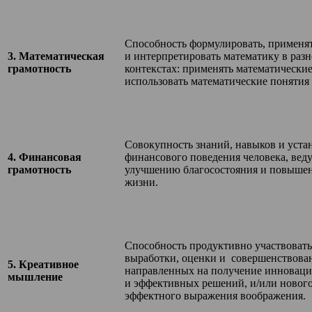
​Способность формулировать, применя
​3. Математическая
и интерпретировать математику в раз
грамотность​
контекстах: применять математические
использовать математические понятия
​Совокупность знаний, навыков и уста
​4. Финансовая
финансового поведения человека, вед
грамотность​
улучшению благосостояния и повышен
жизни.
​Способность продуктивно участвовать
выработки, оценки и совершенствова
​5. Креативное
направленных на получение инновац
мышление
и эффективных решений, и/или нового
эффектного выражения воображения.